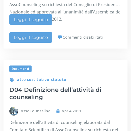
l
r
AssoCounseling su richiesta del Consiglio di Presidenza
i
v
n
Nazionale ed approvata all’unanimità dall’Assemblea dei
e
g
soci in data 14 aprile 2012.
Leggi il seguito
n
t
o
s
Commenti disabilitati
Leggi il seguito
u
D
0
6
A
Documenti
t
t
atto costitutivo
statuto
i
D04 Definizione dell’attività di
c
a
counseling
r
a
AssoCounseling
Apr 4,2011
t
t
Definizione dell’attività di counseling elaborata dal
e
Comitato Scientifico di AssoCounseling su richiesta del
r