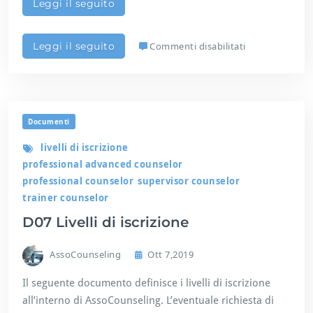
Leggi il seguito
s
Commenti disabilitati
Leggi il seguito
u
D
1
3
C
Documenti
a
r
livelli di iscrizione
t
professional advanced counselor
a
professional counselor
supervisor counselor
d
trainer counselor
e
i
D07 Livelli di iscrizione
v
a
l
AssoCounseling
Ott 7,2019
o
r
Il seguente documento definisce i livelli di iscrizione
i
all’interno di AssoCounseling. L’eventuale richiesta di
d