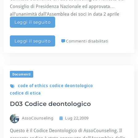
i
Consiglio di Presidenza Nazionale ed approvata
z
all’unanimità dall’Assemblea dei soci in data 2 aprile
z
2011.
Leggi il seguito
a
n
t
s
Commenti disabilitati
Leggi il seguito
i
u
l’a
D
t
0
t
4
i
D
v
Documenti
e
i
f
t
code of ethics
codice deontologico
i
à
codice di etica
n
d
i
D03 Codice deontologico
i
z
c
i
o
AssoCounseling
Lug 22,2009
o
u
n
n
Questo è il Codice Deontologico di AssoCounseling. Il
e
s