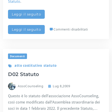
Statuto
.
o
l
o
Leggi il seguito
g
i
c
s
Commenti disabilitati
Leggi il seguito
o
u
D
1
0
A
Documenti
t
t
atto costitutivo
statuto
o
D02 Statuto
C
o
s
AssoCounseling
Lug 8,2009
t
i
Questo è lo statuto dell’associazione AssoCounseling,
t
così come modificato dall’Assemblea straordinaria dei
u
soci in data 1 febbraio 2022. Il precedente Statuto,
t