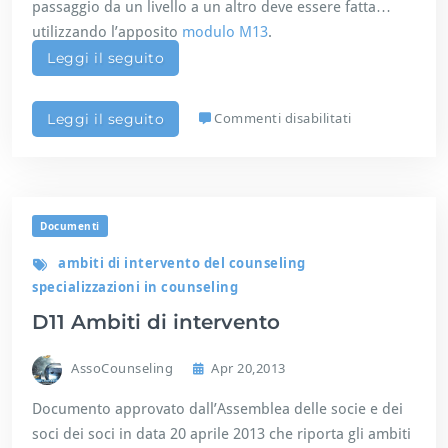
passaggio da un livello a un altro deve essere fatta
e
utilizzando l’apposito
modulo M13
.
l
l
Leggi il seguito
e
s
c
s
Commenti disabilitati
Leggi il seguito
u
u
o
D
l
0
e
7
e
L
Documenti
d
i
e
v
ambiti di intervento del counseling
g
e
specializzazioni in counseling
l
l
i
l
D11 Ambiti di intervento
i
i
s
d
AssoCounseling
Apr 20,2013
t
i
i
i
Documento approvato dall’Assemblea delle socie e dei
t
s
soci dei soci in data 20 aprile 2013 che riporta gli ambiti
u
c