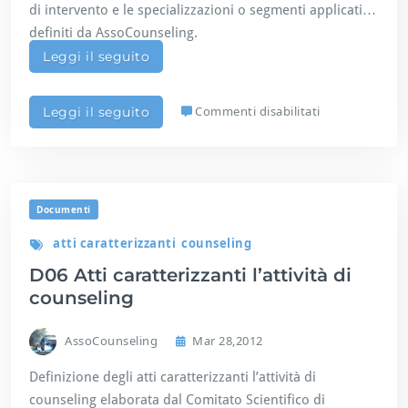
t
r
di intervento e le specializzazioni o segmenti applicativi
i
i
definiti da AssoCounseling.
d
z
Leggi il seguito
i
i
f
o
o
n
s
Commenti disabilitati
Leggi il seguito
r
e
u
m
D
a
1
z
1
i
A
o
Documenti
m
n
b
atti caratterizzanti
counseling
e
i
i
D06 Atti caratterizzanti l’attività di
t
n
i
counseling
c
d
o
i
u
AssoCounseling
Mar 28,2012
i
n
n
s
Definizione degli atti caratterizzanti l’attività di
t
e
counseling elaborata dal Comitato Scientifico di
e