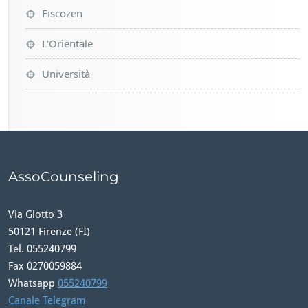
Fiscozen
L’Orientale
Università
AssoCounseling
Via Giotto 3
50121 Firenze (FI)
Tel. 055240799
Fax 0270059884
Whatsapp
055240799
Canale Telegram