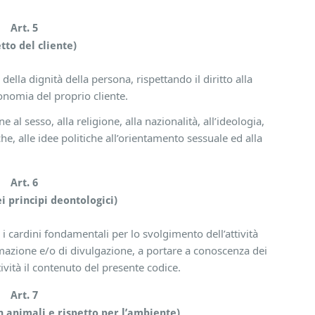
Art. 5
etto del cliente)
e della dignità della persona, rispettando il diritto alla
onomia del proprio cliente.
 al sesso, alla religione, alla nazionalità, all’ideologia,
he, alle idee politiche all’orientamento sessuale ed alla
Art. 6
i principi deontologici)
i cardini fondamentali per lo svolgimento dell’attività
ormazione e/o di divulgazione, a portare a conoscenza dei
tività il contenuto del presente codice.
Art. 7
n animali e rispetto per l’ambiente)