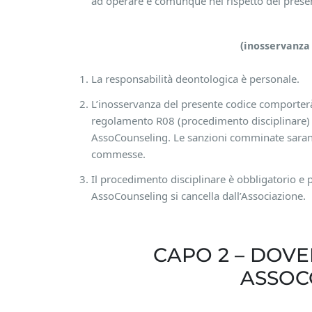
ad operare e comunque nel rispetto del prese
(inosservanza 
La responsabilità deontologica è personale.
L’inosservanza del presente codice comporterà l
regolamento R08 (procedimento disciplinare) ne
AssoCounseling. Le sanzioni comminate saranno
commesse.
Il procedimento disciplinare è obbligatorio e p
AssoCounseling si cancella dall’Associazione.
CAPO 2 – DOVE
ASSOC