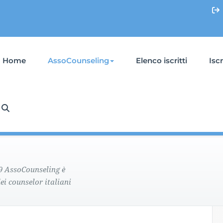
Home
AssoCounseling
Elenco iscritti
Isc
09 AssoCounseling è
ei counselor italiani