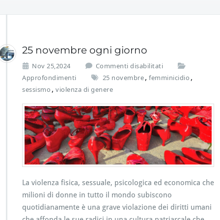
25 novembre ogni giorno
s
Nov 25,2024
Commenti disabilitati
u
,
,
Approfondimenti
25 novembre
femminicidio
2
,
sessismo
violenza di genere
5
n
o
v
e
m
b
r
e
o
La violenza fisica, sessuale, psicologica ed economica che
g
milioni di donne in tutto il mondo subiscono
n
quotidianamente è una grave violazione dei diritti umani
i
che affonda le sue radici in una cultura patriarcale che