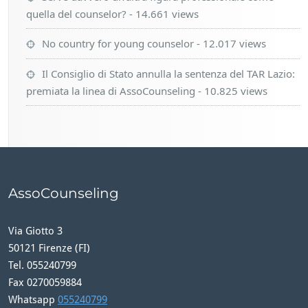
quella del counselor?
- 14.661 views
No country for young counselor
- 12.017 views
Il Consiglio di Stato annulla la sentenza del TAR Lazio:
premiata la linea di AssoCounseling
- 10.825 views
AssoCounseling
Via Giotto 3
50121 Firenze (FI)
Tel. 055240799
Fax 0270059884
Whatsapp
055240799
Canale Telegram