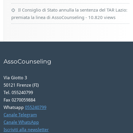
Il Consiglio di Stato annulla la sentenza del TAR Lazio:
premiata la linea di AssoCounseling
- 10.820 views
AssoCounseling
Via Giotto 3
50121 Firenze (FI)
Tel. 055240799
Fax 0270059884
Whatsapp
055240799
Canale Telegram
Canale WhatsApp
Iscriviti alla newsletter
Contatti