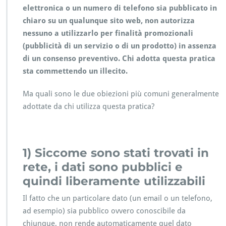
o
elettronica o un numero di telefono sia pubblicato in
m
o
chiaro su un qualunque sito web, non autorizza
z
nessuno a utilizzarlo per finalità promozionali
i
(pubblicità di un servizio o di un prodotto) in assenza
o
di un consenso preventivo. Chi adotta questa pratica
n
a
sta commettendo un illecito.
l
i
Ma quali sono le due obiezioni più comuni generalmente
s
adottate da chi utilizza questa pratica?
e
n
z
a
1) Siccome sono stati trovati in
c
o
rete, i dati sono pubblici e
n
quindi liberamente utilizzabili
s
e
Il fatto che un particolare dato (un email o un telefono,
n
ad esempio) sia pubblico ovvero conoscibile da
s
o
chiunque, non rende automaticamente quel dato