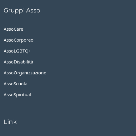
Gruppi Asso
AssoCare
AssoCorporeo
AssoLGBTQ+
AssoDisabilità
AssoOrganizzazione
AssoScuola
AssoSpiritual
Link
Convegno nazionale