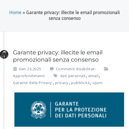
Home
»
Garante privacy: illecite le email promozionali
senza consenso
Garante privacy: illecite le email
promozionali senza consenso
s
Gen 23,2025
Commenti disabilitati
u
,
,
Approfondimenti
dati personali
email
G
,
,
,
Garante della Privacy
privacy
pubblicità
spam
a
r
a
n
t
e
p
r