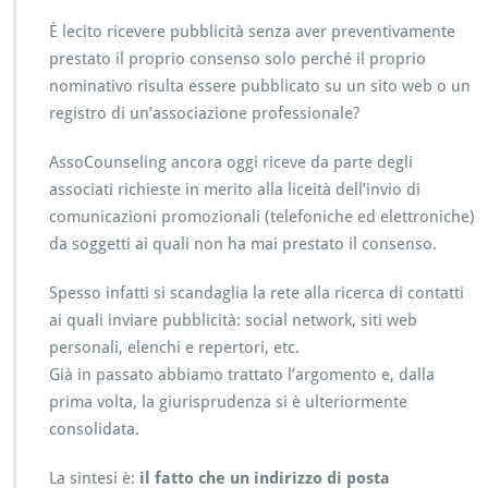
i
v
È lecito ricevere pubblicità senza aver preventivamente
a
prestato il proprio consenso solo perché il proprio
c
nominativo risulta essere pubblicato su un sito web o un
y:
registro di un’associazione professionale?
i
l
l
AssoCounseling ancora oggi riceve da parte degli
e
associati richieste in merito alla liceità dell’invio di
c
comunicazioni promozionali (telefoniche ed elettroniche)
i
da soggetti ai quali non ha mai prestato il consenso.
t
e
l
Spesso infatti si scandaglia la rete alla ricerca di contatti
e
ai quali inviare pubblicità: social network, siti web
e
personali, elenchi e repertori, etc.
m
Già in passato abbiamo trattato l’argomento e, dalla
a
i
prima volta, la giurisprudenza si è ulteriormente
l
consolidata.
p
r
La sintesi è:
il fatto che un indirizzo di posta