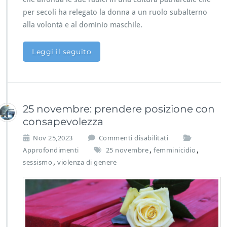
g
i
per secoli ha relegato la donna a un ruolo subalterno
o
alla volontà e al dominio maschile.
r
n
Leggi il seguito
o
25 novembre: prendere posizione con
consapevolezza
s
Nov 25,2023
Commenti disabilitati
u
,
,
Approfondimenti
25 novembre
femminicidio
2
,
sessismo
violenza di genere
5
n
o
v
e
m