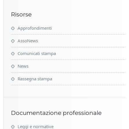
c
o
Risorse
n
s
a
Approfondimenti
p
e
AssoNews
v
o
Comunicati stampa
l
e
News
z
z
Rassegna stampa
a
Documentazione professionale
Leggi e normative