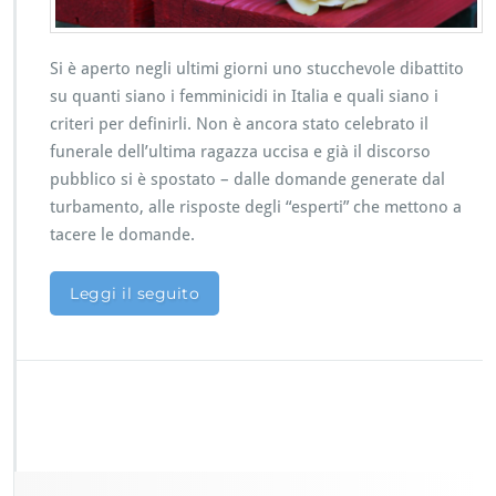
b
r
e:
p
Si è aperto negli ultimi giorni uno stucchevole dibattito
r
su quanti siano i femminicidi in Italia e quali siano i
e
criteri per definirli. Non è ancora stato celebrato il
n
funerale dell’ultima ragazza uccisa e già il discorso
d
e
pubblico si è spostato – dalle domande generate dal
r
turbamento, alle risposte degli “esperti” che mettono a
e
tacere le domande.
p
o
s
Leggi il seguito
i
z
i
o
n
e
c
o
n