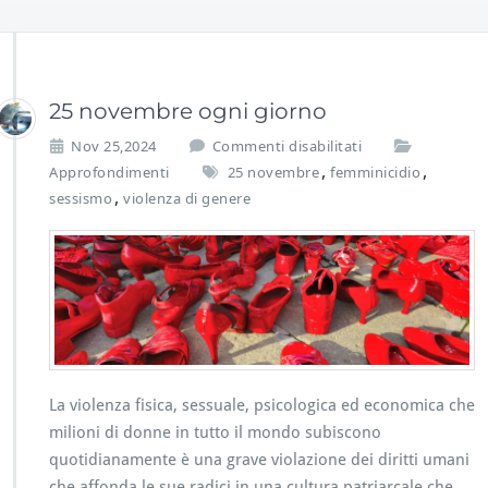
25 novembre ogni giorno
s
Nov 25,2024
Commenti disabilitati
u
,
,
Approfondimenti
25 novembre
femminicidio
2
,
sessismo
violenza di genere
5
n
o
v
e
m
b
r
e
o
La violenza fisica, sessuale, psicologica ed economica che
g
milioni di donne in tutto il mondo subiscono
n
quotidianamente è una grave violazione dei diritti umani
i
che affonda le sue radici in una cultura patriarcale che