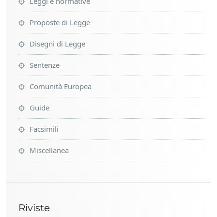
Leggi e normative
l
i
n
Proposte di Legge
g
Disegni di Legge
Sentenze
Comunità Europea
Guide
Facsimili
Miscellanea
Riviste