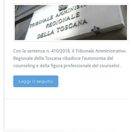
T
n
A
t
R
e
T
n
o
z
s
a
c
d
a
e
n
Con la sentenza n. 410/2018, il Tribunale Amministrativo
l
a
T
Regionale della Toscana ribadisce l’autonomia del
r
A
counseling e della figura professionale del counselor.
i
R
b
L
a
Leggi il seguito
a
d
z
i
i
s
o:
c
p
e
r
l’a
e
u
m
t
i