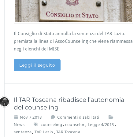
d
i
o
g
l
l
a
i
L
o
e
d
Il Consiglio di Stato annulla la sentenza del TAR Lazio:
g
i
premiata la linea di AssoCounseling che viene riammessa
g
S
negli elenchi del MISE.
e
t
4/
a
2
t
Leggi il seguito
0
o
1
a
3?
n
n
u
Il TAR Toscana ribadisce l’autonomia
l
l
del counseling
a
s
Nov 7,2018
Commenti disabilitati
l
u
,
,
,
a
News
counseling
counselor
Legge 4/2013
I
s
,
,
sentenza
TAR Lazio
TAR Toscana
l
e