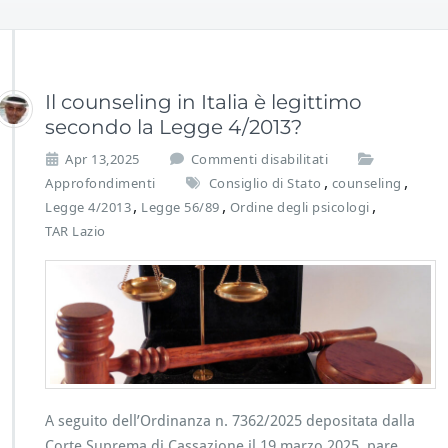
Il counseling in Italia è legittimo
secondo la Legge 4/2013?
s
Apr 13,2025
Commenti disabilitati
u
,
,
Approfondimenti
Consiglio di Stato
counseling
I
,
,
,
Legge 4/2013
Legge 56/89
Ordine degli psicologi
l
TAR Lazio
c
o
u
n
s
e
l
i
n
g
A seguito dell’Ordinanza n. 7362/2025 depositata dalla
i
Corte Suprema di Cassazione il 19 marzo 2025, pare