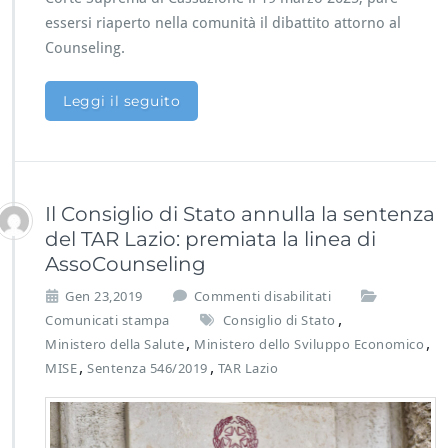
n
essersi riaperto nella comunità il dibattito attorno al
I
Counseling.
t
a
l
Leggi il seguito
i
a
è
l
e
g
Il Consiglio di Stato annulla la sentenza
i
del TAR Lazio: premiata la linea di
t
AssoCounseling
t
i
s
Gen 23,2019
Commenti disabilitati
m
u
,
Comunicati stampa
Consiglio di Stato
o
I
,
,
Ministero della Salute
Ministero dello Sviluppo Economico
s
l
,
,
MISE
Sentenza 546/2019
TAR Lazio
e
C
c
o
o
n
n
s