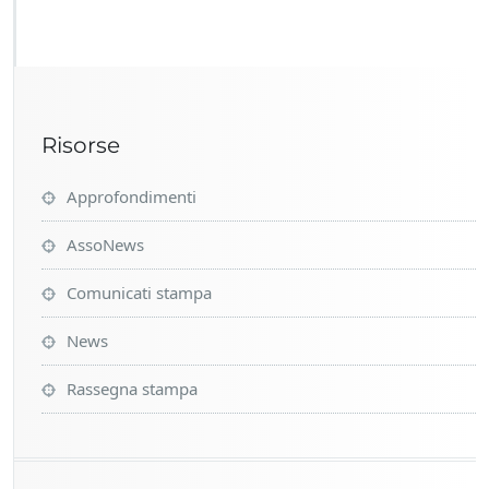
i
a
l
i:
n
o
Risorse
v
i
t
Approfondimenti
à
i
AssoNews
n
a
Comunicati stampa
r
r
News
i
v
Rassegna stampa
o