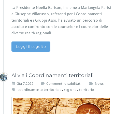
i
t
La Presidente Noella Barison, insieme a Mariangela Parisi
e
e Giuseppe Villarusso, referenti per i Coordinamenti
r
territoriali e i Gruppi Asso, ha avviato un percorso di
r
ascolto e confronto con le counselor e i counselor delle
i
t
diverse realtà regionali.
o
r
Leggi il seguito
i
a
l
i
s
i
Al via i Coordinamenti territoriali
r
s
Giu 7,2022
Commenti disabilitati
News
i
u
,
,
n
coordinamento territoriale
regione
territorio
A
n
l
o
v
v
i
a
a