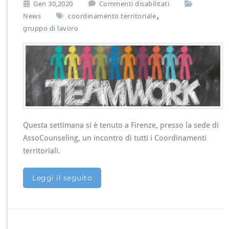
s
Gen 30,2020
Commenti disabilitati
u
,
News
coordinamento territoriale
C
gruppo di lavoro
o
o
r
d
i
n
a
m
e
n
Questa settimana si è tenuto a Firenze, presso la sede di
t
AssoCounseling, un incontro di tutti i Coordinamenti
i
territoriali.
t
e
r
Leggi il seguito
r
i
t
o
r