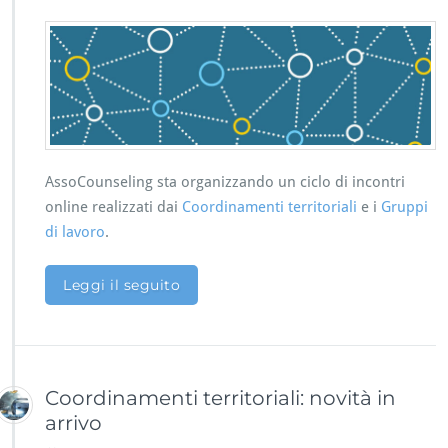
A
i
s
a
s
l
o
i
c
o
n
i
s
o
AssoCounseling sta organizzando un ciclo di incontri
c
online realizzati dai
Coordinamenti territoriali
e i
Gruppi
i
di lavoro
.
Leggi il seguito
Coordinamenti territoriali: novità in
arrivo