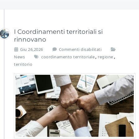
I Coordinamenti territoriali si
rinnovano
s
Giu 26,2026
Commenti disabilitati
u
,
,
News
coordinamento territoriale
regione
I
territorio
C
o
o
r
d
i
n
a
m
e
n
t