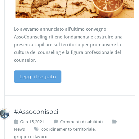
n
i
o
C
o
o
Lo avevamo annunciato all’ultimo convegno:
r
d
AssoCounseling ritiene fondamentale costruire una
i
presenza capillare sul territorio per promuovere la
n
cultura del counseling e la figura professionale del
a
counselor.
m
e
n
Leggi il seguito
t
i
t
e
r
#Assoconisoci
r
i
s
Gen 15,2021
Commenti disabilitati
t
u
,
News
coordinamento territoriale
o
#
r
gruppo di lavoro