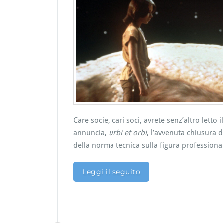
v
s
o
i
l
t
o
o
d
e
I:
l
l
l
a
a
s
n
t
o
o
t
Care socie, cari soci, avrete senz’altro let
r
a
annuncia,
urbi et orbi
, l’avvenuta chiusura 
i
C
a
della norma tecnica sulla figura professiona
i
n
P
Leggi il seguito
f
s
i
u
n
l
i
c
t
o