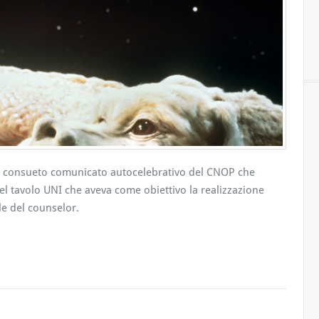
U
N
to il consueto comunicato autocelebrativo del CNOP che
del tavolo UNI che aveva come obiettivo la realizzazione
le del counselor.
N
O