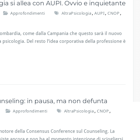
ogia si allea con AUPI. Ovvio e inquietante
,
,
,
Approfondimenti
AltraPsicologia
AUPI
CNOP
 Lombardia, come dalla Campania che questo sarà il nuovo
 psicologia. Del resto l’idea corporativa della professione è
nseling: in pausa, ma non defunta
,
,
Approfondimenti
AltraPsicologia
CNOP
u
C
o
romotore della Consensus Conference sul Counseling. La
n
siste ancora e non ha al momento intenzione di sciogliersi.