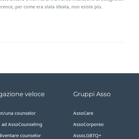
rence, per come era stata ideata, non esiste più.
e
n
u
o
n
e
e
n
gazione veloce
Gruppi Asso
e
u
un/una counselor
AssoCare
ti ad AssoCounseling
AssoCorporeo
o
u
iventare counselor
AssoLGBTQ+
n