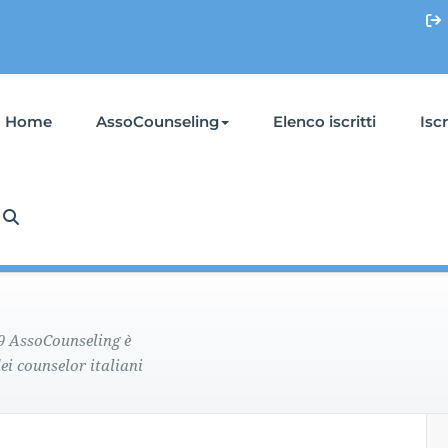
Home
AssoCounseling
Elenco iscritti
Isc
09 AssoCounseling è
ei counselor italiani