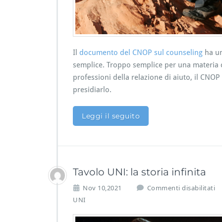
u
s
i
o
n
i
Il
documento del CNOP sul counseling
ha un
d
semplice. Troppo semplice per una materia c
i
professioni della relazione di aiuto, il CNOP
c
presidiarlo.
o
n
t
Leggi il seguito
r
o
l
l
o
Tavolo UNI: la storia infinita
a
p
s
Nov 10,2021
Commenti disabilitati
r
u
UNI
o
T
p
a
o