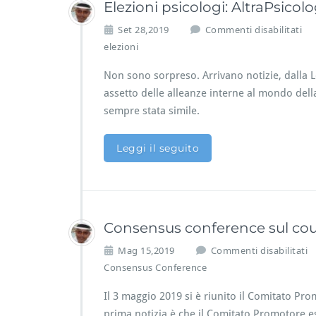
a
Elezioni psicologi: AltraPsicol
u
n
s
Set 28,2019
Commenti disabilitati
s
u
elezioni
e
E
l
l
Non sono sorpreso. Arrivano notizie, dalla
i
e
n
assetto delle alleanze interne al mondo della
z
g
sempre stata simile.
i
o
n
Leggi il seguito
i
p
s
i
c
Consensus conference sul cou
o
l
s
Mag 15,2019
Commenti disabilitati
o
Consensus Conference
g
i:
Il 3 maggio 2019 si è riunito il Comitato P
A
l
prima notizia è che il Comitato Promotore e