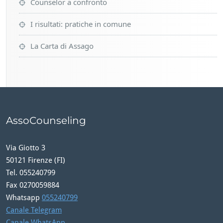
Counselor a confronto
I risultati: pratiche in comune
La Carta di Assago
AssoCounseling
Via Giotto 3
50121 Firenze (FI)
Tel. 055240799
Fax 0270059884
Whatsapp
055240799
Canale Telegram
Canale WhatsApp