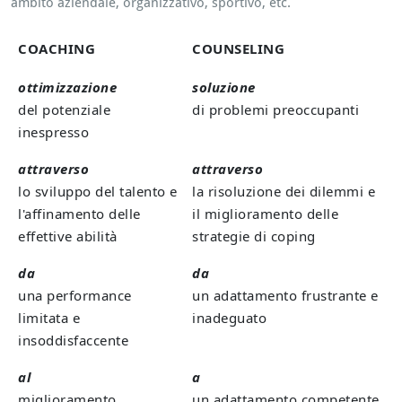
ambito aziendale, organizzativo, sportivo, etc.
COACHING
COUNSELING
ottimizzazione
soluzione
del potenziale
di problemi preoccupanti
inespresso
attraverso
attraverso
lo sviluppo del talento e
la risoluzione dei dilemmi e
l'affinamento delle
il miglioramento delle
effettive abilità
strategie di coping
da
da
una performance
un adattamento frustrante e
limitata e
inadeguato
insoddisfaccente
al
a
miglioramento
un adattamento competente