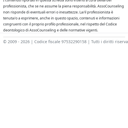
I contenuti riportati in questa scheda sono inseriti a cura della/del
professionista, che se ne assume la piena responsabilità. AssoCounseling
non risponde di eventuali errori o inesattezze. La/il professionista è
tenuta/o a esprimere, anche in questo spazio, contenuti e informazioni
congruenti con il proprio profilo professionale, nel rispetto del Codice
deontologico di AssoCounseling e delle normative vigenti.
© 2009 - 2026 | Codice fiscale 97532290158 | Tutti i diritti riserva