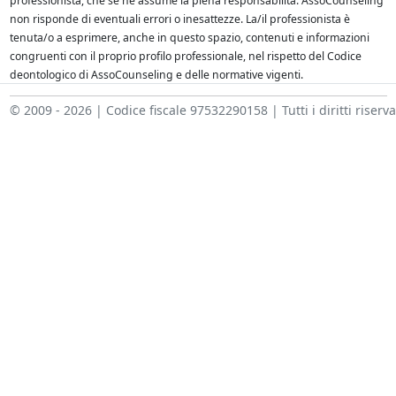
professionista, che se ne assume la piena responsabilità. AssoCounseling
non risponde di eventuali errori o inesattezze. La/il professionista è
tenuta/o a esprimere, anche in questo spazio, contenuti e informazioni
congruenti con il proprio profilo professionale, nel rispetto del Codice
deontologico di AssoCounseling e delle normative vigenti.
© 2009 - 2026 | Codice fiscale 97532290158 | Tutti i diritti riserva