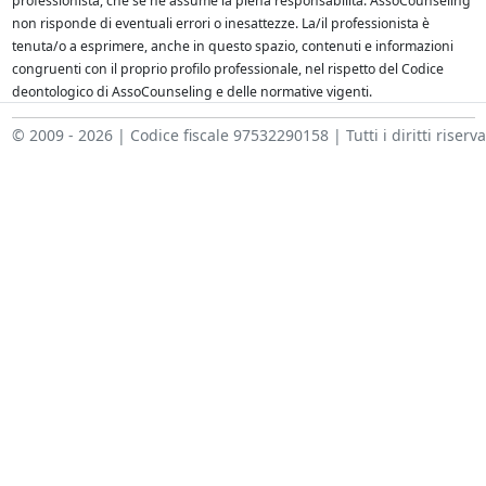
professionista, che se ne assume la piena responsabilità. AssoCounseling
non risponde di eventuali errori o inesattezze. La/il professionista è
tenuta/o a esprimere, anche in questo spazio, contenuti e informazioni
congruenti con il proprio profilo professionale, nel rispetto del Codice
deontologico di AssoCounseling e delle normative vigenti.
© 2009 - 2026 | Codice fiscale 97532290158 | Tutti i diritti riserva