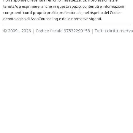
non risponde di eventuali errori o inesattezze. La/il professionista è
tenuta/o a esprimere, anche in questo spazio, contenuti e informazioni
congruenti con il proprio profilo professionale, nel rispetto del Codice
deontologico di AssoCounseling e delle normative vigenti.
© 2009 - 2026 | Codice fiscale 97532290158 | Tutti i diritti riserva